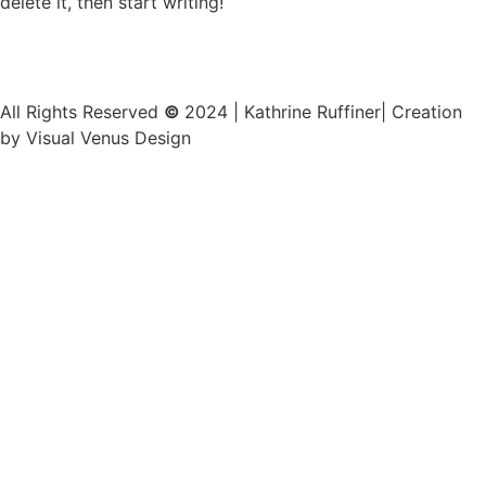
delete it, then start writing!
Impressum
|
Datenschutz
|
Kontakt
All Rights Reserved
©
2024 | Kathrine Ruffiner| Creation
by Visual Venus Design